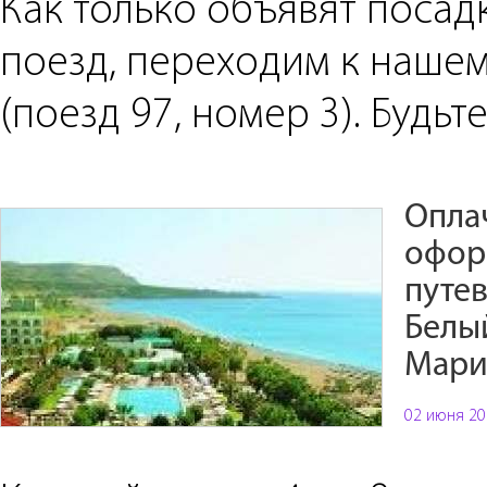
Как только объявят посад
поезд, переходим к нашем
(поезд 97, номер 3). Будьт
Опла
офор
путев
Белы
Мари
02 июня 20