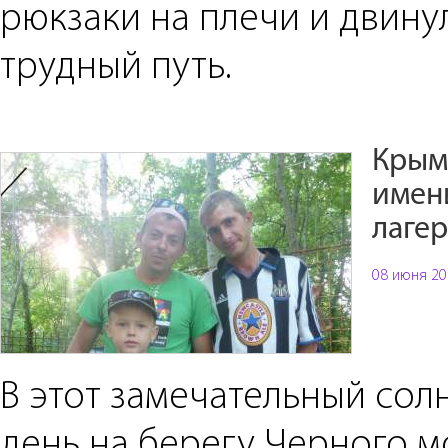
рюкзаки на плечи и двину
трудный путь.
Крым
имен
лаге
08 июня 20
В этот замечательный со
день на берегу Черного м