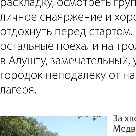
раскладку, осмотреть гру
личное снаяржение и хо
отдохнуть перед стартом. 
остальные поехали на тр
в Алушту, замечательный,
городок неподалеку от н
лагеря.
За хв
Медв