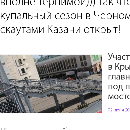
вполне терпимой))) так чт
купальный сезон в Черно
скаутами Казани открыт!
Участ
в Кры
глав
под 
мосто
02 июня 20