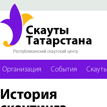
Организация
События
Скаут
История