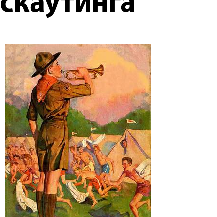
скаутинга