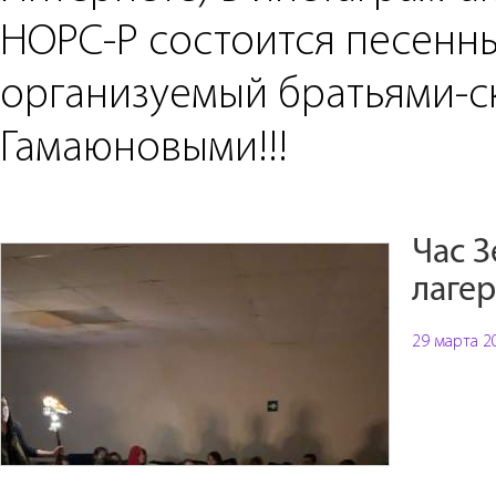
НОРС-Р состоится песенны
организуемый братьями-с
Гамаюновыми!!!
Час З
лагер
29 марта 2