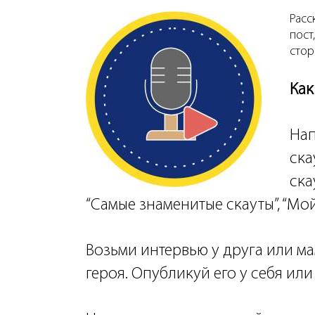
Расс
пост
стор
Как
Нап
ска
ска
“Самые знаменитые скауты”, “Мой
Возьми интервью у друга или м
героя. Опубликуй его у себя или