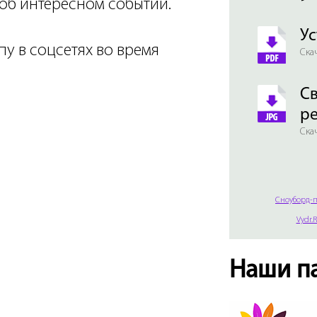
об интересном событии.
Ус
пу в соцсетях во время
Скач
Св
р
Скач
Сноуборд-п
Vydr.
Наши п