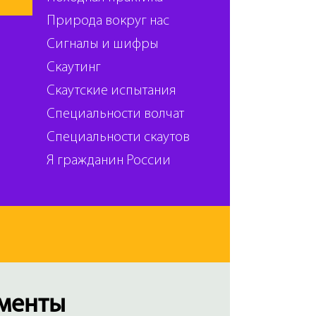
Природа вокруг нас
Сигналы и шифры
Скаутинг
Скаутские испытания
Специальности волчат
Специальности скаутов
Я гражданин России
менты