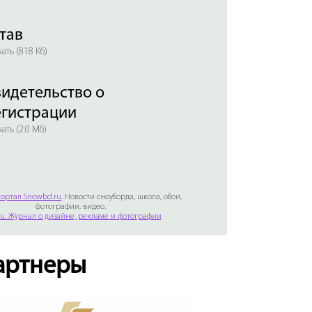
тав
ать (818 Кб)
идетельство о
егистрации
ать (2.0 Мб)
ортал Snowbd.ru
. Новости сноуборда, школа, обои,
фотографии, видео.
Ru. Журнал о дизайне, рекламе и фотографии
артнеры