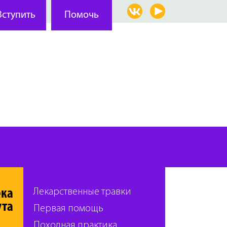
ека
Лекарственные травки
ута
Первая помощь
Походная практика