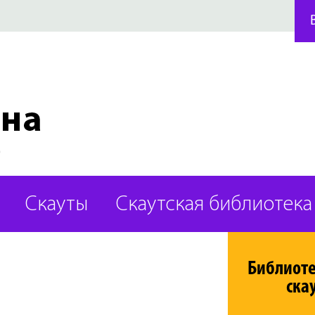
Скауты
Скаутская библиотека
Библиот
ска