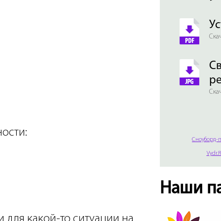
Ус
Скач
Св
р
Скач
ности:
Сноуборд-п
Vydr.
Наши п
и для какой-то ситуации на