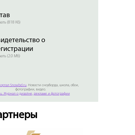
тав
ать (818 Кб)
идетельство о
егистрации
ать (2.0 Мб)
ортал Snowbd.ru
. Новости сноуборда, школа, обои,
фотографии, видео.
Ru. Журнал о дизайне, рекламе и фотографии
артнеры