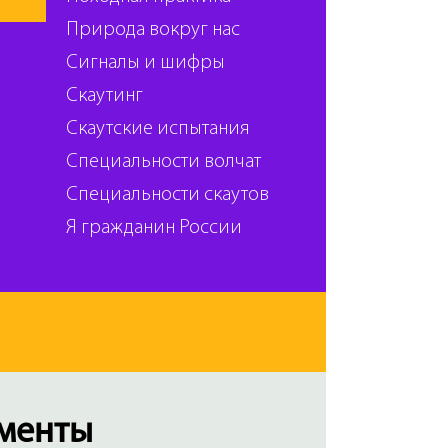
Природа вокруг нас
Сигналы и шифры
Скаутинг
Скаутские испытания
Специальности волчат
Специальности скаутов
Я гражданин России
менты