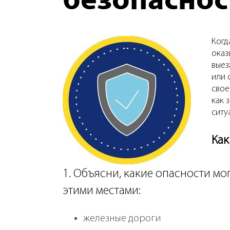
безопаснос
Когд
оказ
выез
или 
свое
как 
ситу
Как
1. Объясни, какие опасности мо
этими местами:
железные дороги