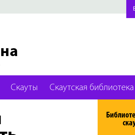
Скауты
Скаутская библиотека
я
Библиот
ска