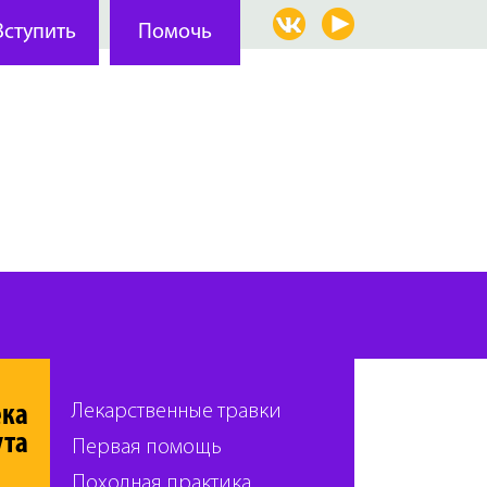
ека
Лекарственные травки
ута
Первая помощь
Походная практика