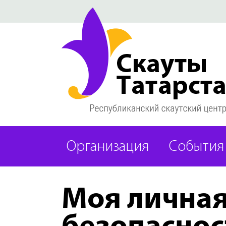
Организация
События
Моя лична