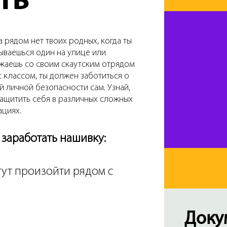
ть
а рядом нет твоих родных, когда ты
ываешься один на улице или
жаешь со своим скаутским отрядом
с классом, ты должен заботиться о
й личной безопасности сам. Узнай,
защитить себя в различных сложных
ациях.
 заработать нашивку:
гут произойти рядом с
Доку