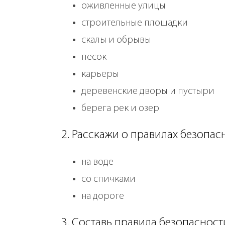
оживленные улицы
строительные площадки
скалы и обрывы
песок
карьеры
деревенские дворы и пустыри
берега рек и озер
2. Расскажи о правилах безопас
на воде
со спичками
на дороге
3. Составь правила безопасност