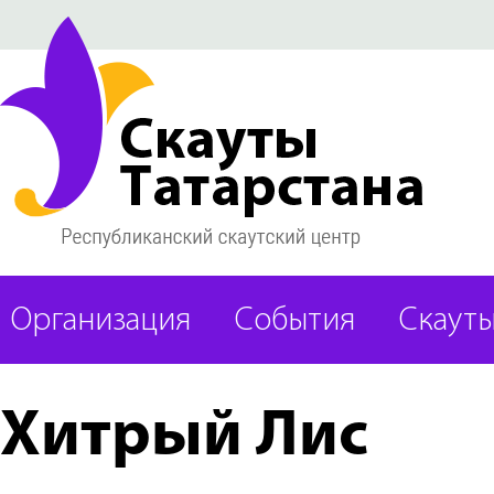
Организация
События
Скаут
Хитрый Лис