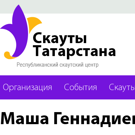
Организация
События
Скаут
Маша Геннадие