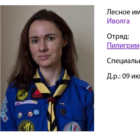
Лесное им
Иволга
Отряд:
Пилигрим
Специаль
Д.р.: 09 и