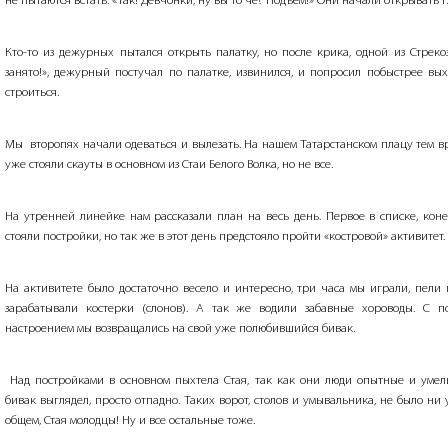
не пытаются встать. «Так! Девчонки, ну вы то че? Подъем!» Они начали открывать г
Кто-то из дежурных пытался открыть палатку, но после крика, одной из Стрекоз
занято!», дежурный постучал по палатке, извинился, и попросил побыстрее вы
строиться.
Мы
второпях начали одеваться и вылезать. На нашем Татарстанском плацу тем 
уже стояли скауты в основном из Стаи Белого Волка, но не все.
На утренней линейке нам рассказали план на весь день. Первое в списке, кон
стояли постройки, но так же в этот день предстояло пройти «костровой» активитет.
На активитете было достаточно весело и интересно, три часа мы играли, пели
зарабатывали костерки (слонов). А так же водили забавные хороводы. С п
настроением мы возвращались на свой уже полюбившийся бивак.
Над постройками в основном пыхтела Стая, так как они люди опытные и умел
бивак выглядел, просто отпадно. Таких ворот, столов и умывальника, не было ни у
общем, Стая молодцы! Ну и все остальные тоже.