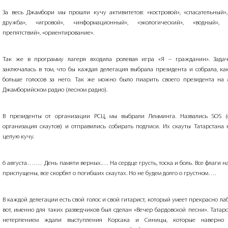
За весь Джамбори мы прошли кучу активитетов: «костровой», «спасательный»,
дружба», «игровой», «информационный», «экологический», «водный», 
препятствий», «ориентирование».
Так же в программу лагеря входила ролевая игра «Я – гражданин». Зада
заключалась в том, что бы каждая делегация выбрала президента и собрала, к
больше голосов за него. Так же можно было пиарить своего президента на 
Джамборийском радио (лесном радио).
В президенты от организации РСЦ, мы выбрали Лемминга. Назвались
SOS
организация скаутов) и отправились собирать подписи. Их скауты Татарстана
целую кучу.
6 августа…….
День памяти верных.… На сердце грусть, тоска и боль. Все флаги н
приспущены, все скорбят о погибших скаутах. Но не будем долго о грустном….
В каждой делегации есть свой голос и свой гитарист, который умеет прекрасно лаб
вот, именно для таких разведчиков был сделан «Вечер бардовской песни». Татар
нетерпением ждали выступления Корсака и Синицы, которые наверно