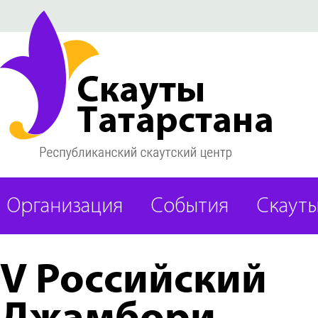
Организация
События
Скаут
V Российский