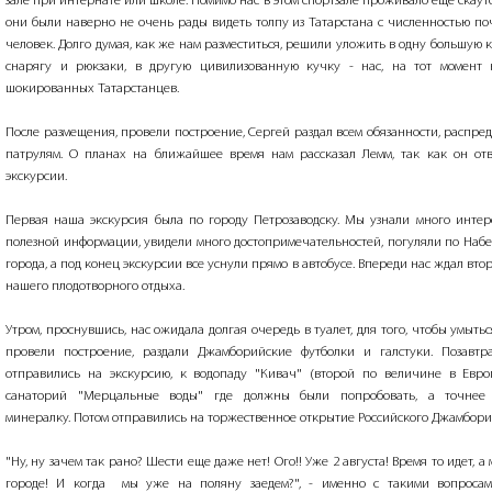
зале при интернате или школе. Помимо нас в этом спортзале проживало еще скауто
они были наверно не очень рады видеть толпу из Татарстана с численностью по
человек. Долго думая, как же нам разместиться, решили уложить в одну большую 
снарягу и рюкзаки, в другую цивилизованную кучку - нас, на тот момент 
шокированных Татарстанцев.
После размещения, провели построение, Сергей раздал всем обязанности, распре
патрулям. О планах на ближайшее время нам рассказал Лемм, так как он отв
экскурсии.
Первая наша экскурсия была по городу Петрозаводску. Мы узнали много интер
полезной информации, увидели много достопримечательностей, погуляли по На
города, а под конец экскурсии все уснули прямо в автобусе. Впереди нас ждал вто
нашего плодотворного отдыха.
Утром, проснувшись, нас ожидала долгая очередь в туалет, для того, чтобы умытьс
провели построение, раздали Джамборийские футболки и галстуки. Позавтр
отправились на экскурсию, к водопаду "Кивач" (второй по величине в Евро
санаторий "Мерцальные воды" где должны были попробовать, а точнее
минералку. Потом отправились на торжественное открытие Российского Джамбори
"Ну, ну зачем так рано? Шести еще даже нет! Ого!! Уже 2 августа! Время то идет, а 
городе! И когда мы уже на поляну заедем?", - именно с такими вопроса