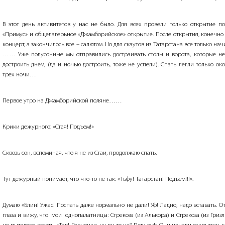
В этот день активитетов у нас не было. Для всех провели только открытие п
«Примус» и общелагерьное «Джамборийское» открытие. После открытия, конечно
концерт, а закончилось все – салютом. Но для скаутов из Татарстана все только нач
…… Уже полусонные мы отправились достраивать столы и ворота, которые не
достроить днем, (да и ночью достроить, тоже не успели). Спать легли только око
трех ночи…
Первое утро на Джамборийской поляне……
Крики дежурного: «Стая! Подъем!»
Сквозь сон, вспоминая, что я не из Стаи, продолжаю спать.
Тут дежурный понимает, что что-то не так: «Тьфу! Татарстан! Подъем!!!».
Думаю «Блин! Ужас! Поспать даже нормально не дали! Уф! Ладно, надо вставать. 
глаза и вижу, что
мои
однопалатницы: Стрекоза (из Алькора) и Стрекоза (из Гризл