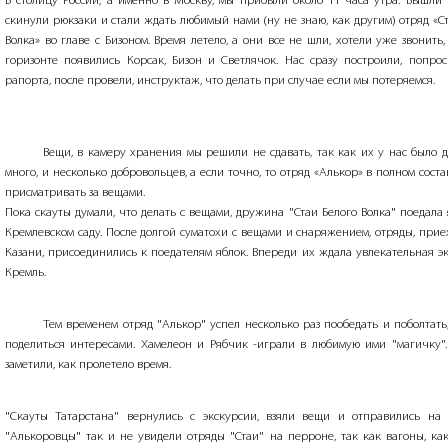
В столицу России, а именно в Москву, мы прибыли около 11 часа утра. Вышли и
скинули рюкзаки и стали ждать любимый нами (ну не знаю, как другим) отряд «С
Волка» во главе с Бизоном. Время летело, а они все не шли, хотели уже звонить,
горизонте появились Корсак, Бизон и Светлячок. Нас сразу построили, попрос
рапорта, после провели, инструктаж, что делать при случае если мы потеряемся.
Вещи, в камеру хранения мы решили не сдавать, так как их у нас было 
много, и несколько добровольцев, а если точно, то отряд «Алькор» в полном соста
присматривать за вещами.
Пока скауты думали, что делать с вещами, дружина "Стаи Белого Волка" поедала
Кремлевском саду. После долгой суматохи с вещами и снаряжением, отряды, при
Казани, присоединились к поедателям яблок. Впереди их ждала увлекательная э
Кремль.
Тем временем отряд "Алькор" успел несколько раз пообедать и поболтать
поделиться интересами. Хамелеон и Рябчик
-
играли в любимую ими "магичку"
заметили, как пролетело время.
"Скауты Татарстана" вернулись с экскурсии, взяли вещи и отправились на 
"Алькоровцы" так и не увидели отряды "Стаи" на перроне, так как вагоны, как