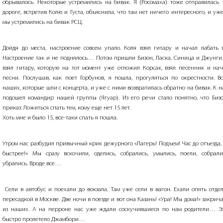
обрывалось. Некоторые устремились на бивак. Я (Росомаха) тоже отправилась 
дороге, встретив Колю и Густа, объяснила, что там нет ничего интересного, и уж
мы устремились на бивак РСЦ.
Дойдя до места, настроение совсем упало. Коля взял гитару и начал лабать
Настроение так и не поднялось… Потом пришли :Бизон, Ласка, Синица и Джунги
взял гитару, которую на тот момент уже отложил Корсак, взял песенник и на
песни. Послушав, как поет Горбунов, я пошла, прогуляться по окрестности. В
наших, которые шли с концерта, и уже с ними возвратилась обратно на бивак. К н
подошел командир нашей группы (Ягуар). Из его речи стало понятно, что Биз
приказ: Ложиться спать тем, кому еще нет 15 лет.
Хоть мне и было 15, все-таки спать я пошла.
Утром нас разбудил привычный крик дежурного «Лагерь! Подъем! Час до отъезда,
быстрее!» Мы сразу вскочили, оделись, собрались, умылись, поели, собрали
убрались. Вроде все…
Сели в автобус и поехали до вокзала. Там уже сели в вагон. Ехали опять отде
пересадкой в Москве. Две ночи в поезде и вот она Казань! «Ура! Мы дома!» закрича
из наших. А на перроне нас уже ждали соскучившиеся по нам родители… 
быстро пролетело Джамбори…