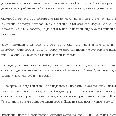
довольствиями просыпались скауты ранним утром. Но не тут-то было, как раз н
день нашего прибивания в Петрозаводске, нас таки решили, наконец, отвезти на п
Скаутов было много, а автобусов мало. Кто-то поехал рано утром на электричке, а 
в 9 уселись в автобус и отправились на поляну. На тот момент было уже не очень 
к сожалению или к радости, но до поляны нас не довезли, еще 6 км мы топали 
рюкзаками.
Вдруг, неожиданно для всех, в строю, кто-то закричал: "Ура!!!! Я уже вижу их!
Джамборийские ворота!" Ой....и в правду =) Ворота...... Шесть километров уже позад
таки, наконец, мы входим в главные лагерные ворота.
Площадь у поляны была огромная, кругом стояли палатки, делались постройки
особого труда нашли наш подлагерь, который назывался "Примус", зашли в под
ворота и наконец-то сняли рюкзаки.
К нам сразу же подошли главные по подлагерю и показали нам место, где мы дол
разбить свой бивак. Сказали, что необходимо убрать все сено, а самое главное,
огорчило и насторожило, нам сказали, что на территории лагеря ползают "Гадю
Татарстанские скауты сразу же одели берцы. Дослушав все,
пошли убирать сено.
Расставили палатки, оборудовали костровое место, умывальники и, конечно же, ст