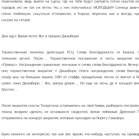
переживали, ведь выйти на сцену, где на тебя будут смотреть сотни скаутов и
городов, это не так уж легко. Но, у них получилось! МОЛОДЦЫ!!! Синица заме
спела «любимую» скаутскую «Сплавную», а Корсак, впрочем, как и всегда, пр
сыграл на гитаре.
Дни идут. Время летит. Вот и прошло Джамбори.
Торжественная линейка делегации РСЦ. Слова благодарности от Бизона, п
толкание речей. После… Торжественное построение в честь закрытия по
«Примус». Награждение грамотами, значками и снова слова благодарности. Вече
оно, торжественное закрытие
V
Джамбори. Опять награждения, слова благода
слайд шоу на большом экране, КВН от стаффа, прощальные песни от волчат и б
салют, гимн Джамбори… Все, завтра домой… Но еще не ночь, да и концерт в
Грустно…
После закрытия скауты Татарстана устремились на свой бивак, разбирать постройк
планы входило сделать из оставшихся сладостей, всеми любимый Дрянник! 
отправились на концерт закрытия, который проходил на берегу Сямозера.
Было немного не интересно, так как все время, кто-нибудь наступал, на провод