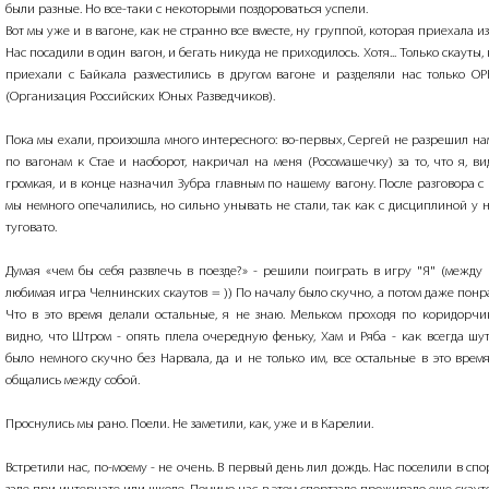
были разные. Но все-таки с некоторыми поздороваться успели.
Вот мы уже и в вагоне, как не странно все вместе, ну группой, которая приехала из
Нас посадили в один вагон, и бегать никуда не приходилось. Хотя... Только скауты,
приехали с Байкала разместились в другом вагоне и разделяли нас только О
(Организация Российских Юных Разведчиков).
Пока мы ехали, произошла много интересного: во-первых, Сергей не разрешил на
по вагонам к Стае и наоборот, накричал на меня (Росомашечку) за то, что я, ви
громкая, и в конце назначил Зубра главным по нашему вагону. После разговора с
мы немного опечалились, но сильно унывать не стали, так как с дисциплиной у 
туговато.
Думая «чем бы себя развлечь в поезде?» - решили поиграть в игру "Я" (между
любимая игра Челнинских скаутов = )) По началу было скучно, а потом даже понр
Что в это время делали остальные, я не знаю. Мельком проходя по коридорчи
видно, что Штром - опять плела очередную феньку, Хам и Ряба - как всегда шу
было немного скучно без Нарвала, да и не только им, все остальные в это врем
общались между собой.
Проснулись мы рано. Поели. Не заметили, как, уже и в Карелии.
Встретили нас, по-моему - не очень. В первый день лил дождь. Нас поселили в сп