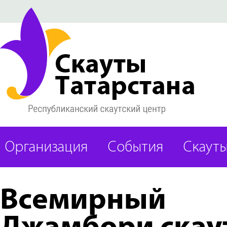
Организация
События
Скаут
Всемирный