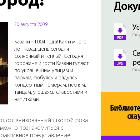
ород!
Доку
30 августа 2009
Ус
Скач
Казани - 1004 года! Как и много
лет назад, день сегодня
Св
солнечный и теплый! Сегодня
р
горожане и гости Казани гуляют
по украшенным улицам и
Скач
паркам, любуясь и радуясь
концертным номерам, песням,
танцам, угощаясь сладостями и
напитками.
Библиот
ска
рт, организованный школой рока
 можно познакомиться с
терактивное представление