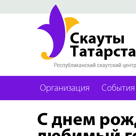
Организация
События
С днем рож