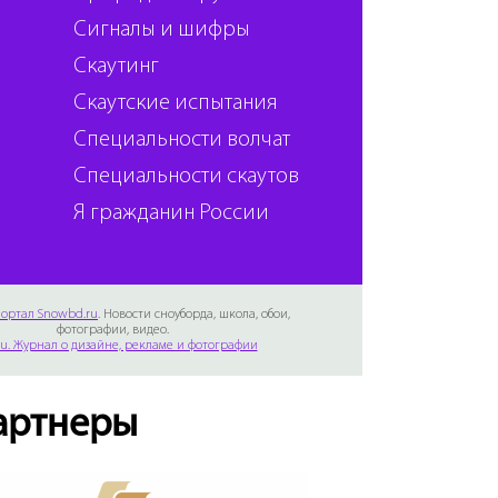
Сигналы и шифры
Скаутинг
Скаутские испытания
Специальности волчат
Специальности скаутов
Я гражданин России
ортал Snowbd.ru
. Новости сноуборда, школа, обои,
фотографии, видео.
Ru. Журнал о дизайне, рекламе и фотографии
артнеры