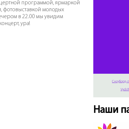
нцертной программой, ярмаркой
й, фотовыставкой молодых
ечером в 22.00 мы увидим
онцерт, ура!
Сноуборд-п
Vydr.
Наши п