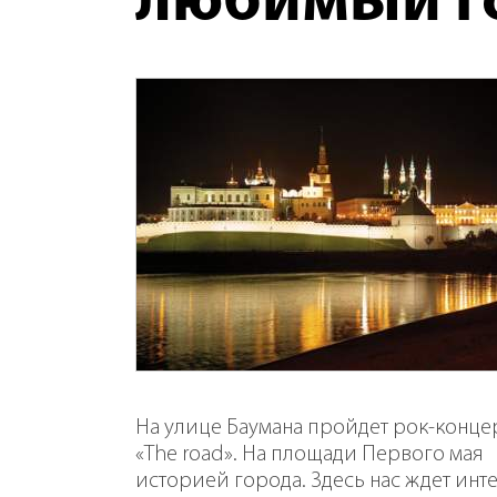
любимый г
На улице Баумана пройдет рок-конце
«The road». На площади Первого мая
историей города. Здесь нас ждет ин