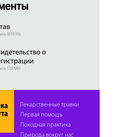
менты
тав
ать (818 Кб)
идетельство о
егистрации
ать (2.0 Мб)
ека
Лекарственные травки
ута
Первая помощь
Походная практика
Природа вокруг нас