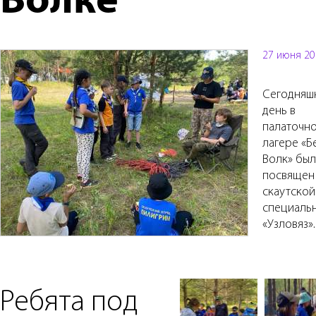
Волке
27 июня 20
Сегодняш
день в
палаточн
лагере «Б
Волк» был
посвящен
скаутской
специаль
«Узловяз».
Ребята под