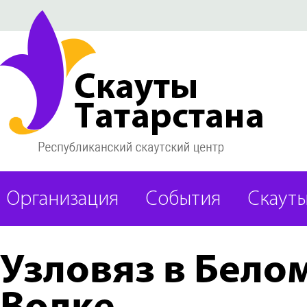
Организация
События
Скаут
Узловяз в Бело