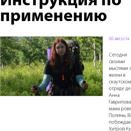
Инструкция по
применению
30 августа
Сегодня
своими
мыслями 
жизни в
скаутско
отряде де
Анна
Гаврилова
мама ров
Полины, В
побежда
Хитрой Ку