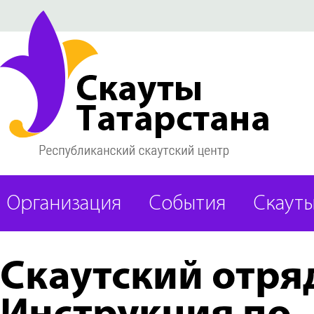
Организация
События
Скаут
Скаутский отря