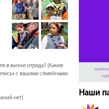
ля в жизни отряда? (Какие
Сноуборд-п
ились» с вашими семейными
Vydr.
Наши п
чаний нет)