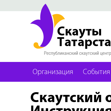
Организация
События
Скаутский 