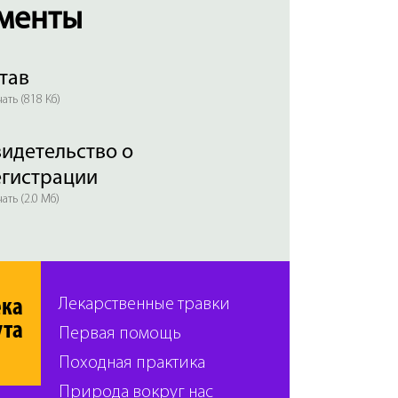
менты
тав
ать (818 Кб)
идетельство о
егистрации
ать (2.0 Мб)
ека
Лекарственные травки
ута
Первая помощь
Походная практика
Природа вокруг нас