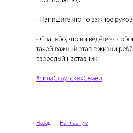
- Все понятно).
- Напишите что-то важное руко
- Спасибо, что вы ведёте за соб
такой важный этап в жизни ребё
взрослый наставник.
#силаСкаутскихСемей
Назад
На главную