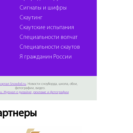
Сигналы и шифры
Скаутинг
Скаутские испытания
Специальности волчат
Специальности скаутов
Я гражданин России
ортал Snowbd.ru
. Новости сноуборда, школа, обои,
фотографии, видео.
Ru. Журнал о дизайне, рекламе и фотографии
артнеры