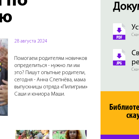
 по
Доку
ию
Ус
Скач
28 августа 2024
Св
Помогаем родителям новичков
р
определиться - нужно ли им
Скач
это? Пишут опытные родители,
сегодня - Анна Слепнёва, мама
выпускницы отряда «Пилигрим»
Саши и юниора Маши.
Библиот
ска