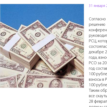
31 января 
Согласно
решению
конферен
руководи
РСЦ, кото
состоялас
декабре 
года, взно
РСО за 20
год соста
100 рубле
взносы в 
100 рубле
Таким обр
все скаут
28 февра