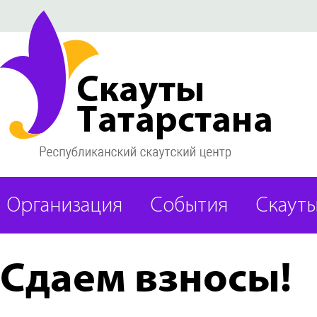
Организация
События
Скаут
Сдаем взносы!