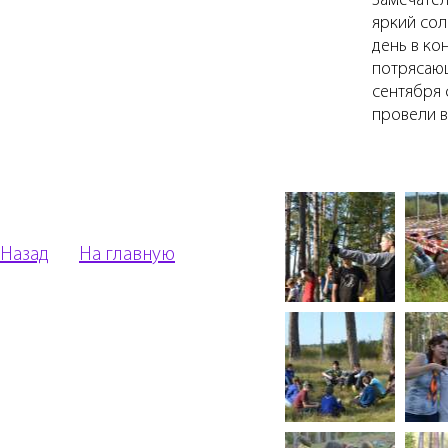
Замечате
яркий со
день в ко
потрясаю
сентября 
провели в
Назад
На главную