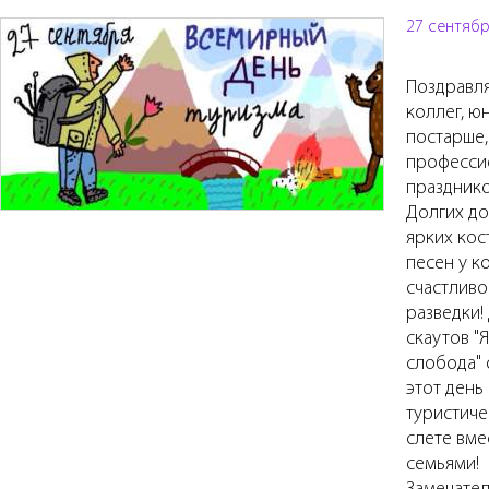
27 сентябр
Поздравл
коллег, ю
постарше,
професси
праздник
Долгих до
ярких кос
песен у к
счастливо
разведки!
скаутов "
слобода" 
этот день
туристич
слете вме
семьями!