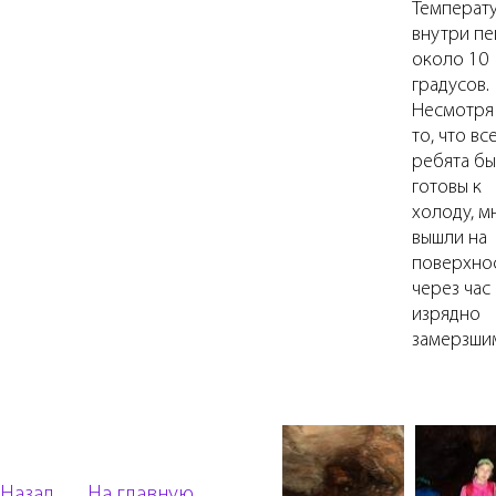
Температ
внутри п
около 10
градусов.
Несмотря
то, что вс
ребята б
готовы к
холоду, м
вышли на
поверхно
через час
изрядно
замерзши
Назад
На главную