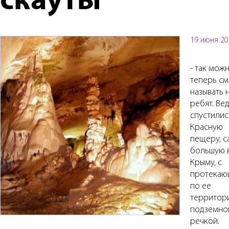
скауты
19 июня 20
- так мож
теперь с
называть 
ребят. Ве
спустилис
Красную
пещеру, 
большую 
Крыму, с
протекаю
по ее
территор
подземно
речкой.