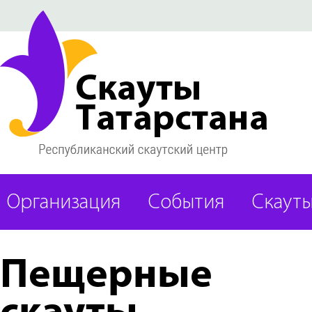
Организация
События
Скаут
Пещерные