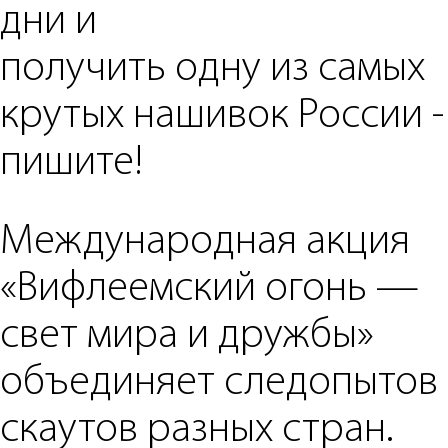
дни и
получить одну из самых
крутых нашивок России -
пишите!
Международная акция
«Вифлеемский огонь —
свет мира и дружбы»
объединяет следопытов
скаутов разных стран.