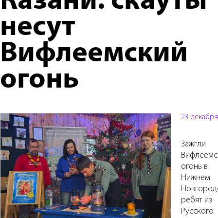
Казани: скауты
несут
Вифлеемский
огонь
23 декабря
Зажгли
Вифлеемс
огонь в
Нижнем
Новгород
ребят из
Русского