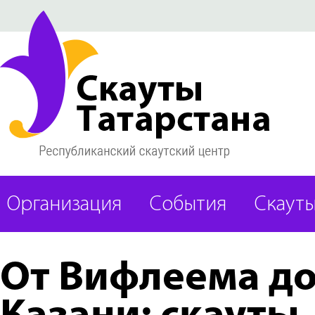
Организация
События
Скаут
От Вифлеема д