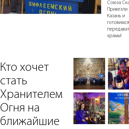
Союза Ска
Привезли 
Казань и
готовимс
передават
храмы!
Кто хочет
стать
Хранителем
Огня на
ближайшие