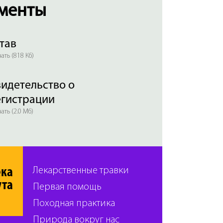
менты
тав
ать (818 Кб)
идетельство о
егистрации
ать (2.0 Мб)
ека
Лекарственные травки
ута
Первая помощь
Походная практика
Природа вокруг нас