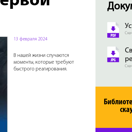
первой
Доку
Ус
Скач
13 февраля 2024
Св
В нашей жизни случаются
р
моменты, которые требуют
Скач
быстрого реагирования.
Библиот
ска