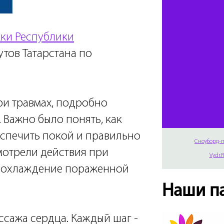
ки Республики
тов Татарстана по
ри травмах, подробно
 Важно было понять, как
спечить покой и правильно
Сноуборд-п
мотрели действия при
Vydr.
е охлаждение пораженной
Наши п
сажа сердца. Каждый шаг -