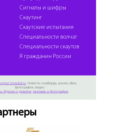
Сигналы и шифры
Скаутинг
Скаутские испытания
Специальности волчат
Специальности скаутов
Я гражданин России
ортал Snowbd.ru
. Новости сноуборда, школа, обои,
фотографии, видео.
Ru. Журнал о дизайне, рекламе и фотографии
артнеры