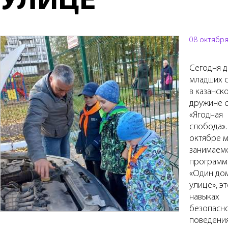
УЛИЦЕ
08 октября
Сегодня д
младших 
в казанск
дружине 
«Ягодная
слобода».
октябре 
занимаем
программ
«Один дом
улице», эт
навыках
безопасн
поведения