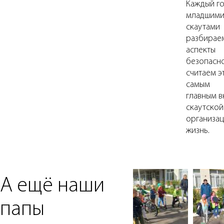
Каждый го
младшим
скаутами
разбирае
аспекты
безопасно
считаем э
самым
главным 
скаутской
организац
жизнь.
А ещё наши
папы