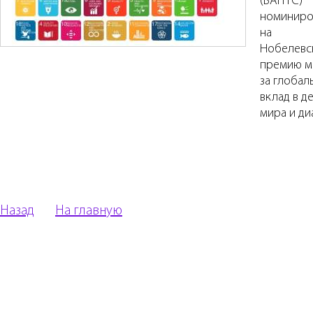
(ВАГГГС)
номиниро
на
Нобелевс
премию м
за глобал
вклад в д
мира и ди
Назад
На главную