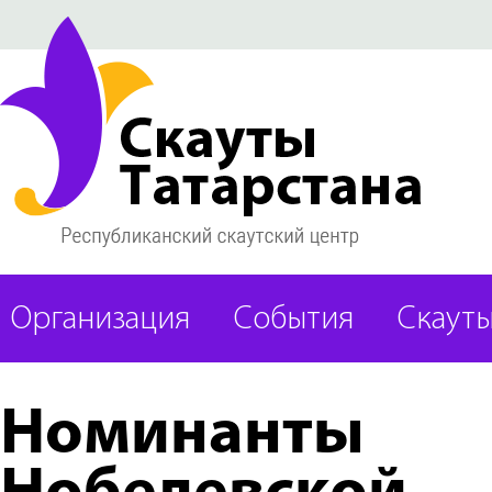
Организация
События
Скаут
Номинанты