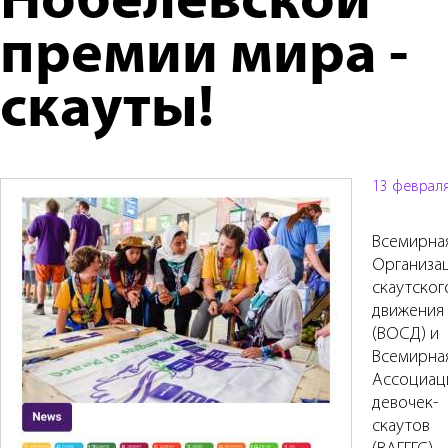
Нобелевской
премии мира -
скауты!
13 феврал
Всемирна
Организа
скаутског
движения
(ВОСД) и
Всемирна
Ассоциац
девочек-
скаутов