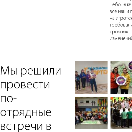
небо. Знач
все наши 
на игроте
требовал
срочных
изменений
Мы решили
провести
по-
отрядные
встречи в