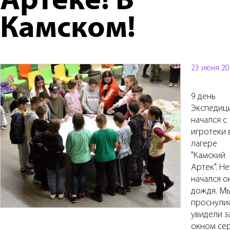
Артеке! В
Камском!
23 июня 20
9 день
Экспедиц
начался с
игротеки 
лагере
"Камский
Артек". Не
начался о
дождя. М
проснулис
увидели з
окном се