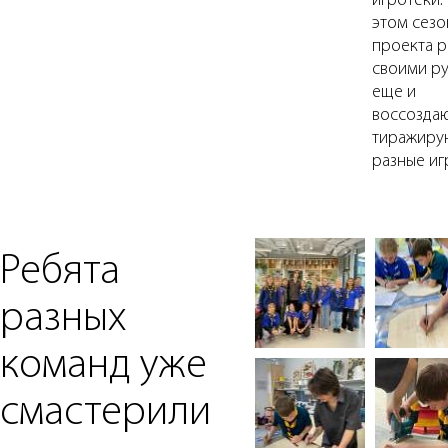
игротеки.
этом сезо
проекта р
своими р
еще и
воссоздаю
тиражиру
разные иг
Ребята
разных
команд уже
смастерили