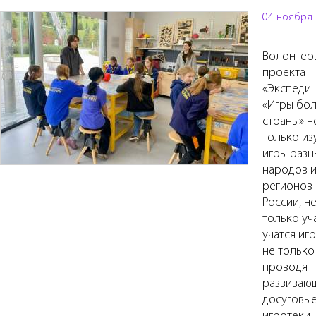
04 ноября
Волонтер
проекта
«Экспеди
«Игры бо
страны» н
только из
игры разн
народов 
регионов
России, н
только уч
учатся игр
не только
проводят
развиваю
досуговы