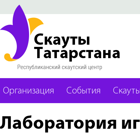
Организация
События
Скаут
Лаборатория и