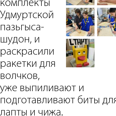
комплекты
Удмуртской
пазьгыса-
шудон, и
раскрасили
ракетки для
волчков,
уже выпиливают и
подготавливают биты дл
лапты и чижа.